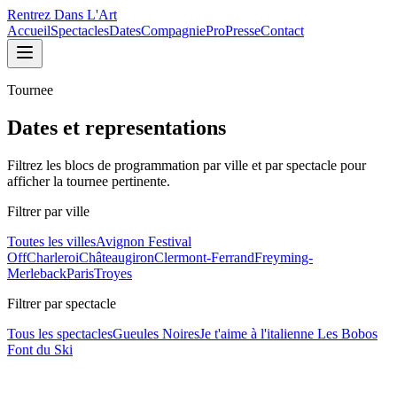
Rentrez Dans L'Art
Accueil
Spectacles
Dates
Compagnie
Pro
Presse
Contact
Tournee
Dates et representations
Filtrez les blocs de programmation par ville et par spectacle pour
afficher la tournee pertinente.
Filtrer par ville
Toutes les villes
Avignon Festival
Off
Charleroi
Châteaugiron
Clermont-Ferrand
Freyming-
Merleback
Paris
Troyes
Filtrer par spectacle
Tous les spectacles
Gueules Noires
Je t'aime à l'italienne
Les Bobos
Font du Ski
Je t'aime à l'italienne