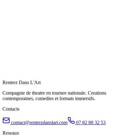
À venir
Charleroi
Du 21 novembre 2026 au 21 novembre 2026
Rythme a confirmer
Voir le spectacle
Billetterie
Rentrez Dans L'Art
Compagnie de theatre en tournee nationale. Creations
contemporaines, comedies et formats immersifs.
Contacts
contact@rentrezdanslart.com
07 82 88 32 53
Reseaux