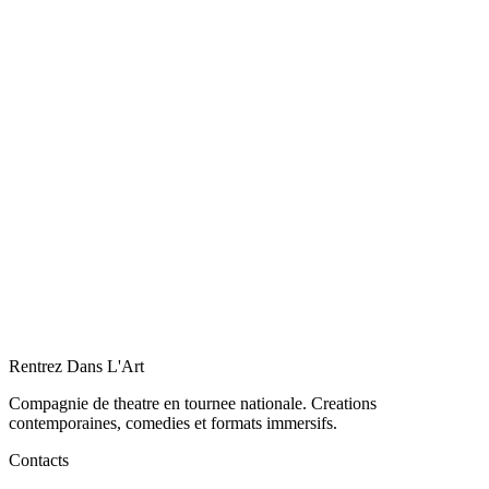
Je t'aime à l'italienne
Passée
Paris
Du 15 mai 2026 au 27 juin 2026
vendredi 19h30 · samedi 21:15
Prochaine:
samedi 16 mai 2026 à 21:15
Voir le spectacle
Billetterie
Rentrez Dans L'Art
Compagnie de theatre en tournee nationale. Creations
contemporaines, comedies et formats immersifs.
Contacts