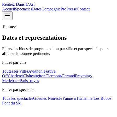
Rentrez Dans L'Art
Accueil
Spectacles
Dates
Compagnie
Pro
Presse
Contact
Tournee
Dates et representations
Filtrez les blocs de programmation par ville et par spectacle pour
afficher la tournee pertinente.
Filtrer par ville
Toutes les villes
Avignon Festival
Off
Charleroi
Châteaugiron
Clermont-Ferrand
Freyming-
Merleback
Paris
Troyes
Filtrer par spectacle
Tous les spectacles
Gueules Noires
Je t'aime à l'italienne
Les Bobos
Font du Ski
Je t'aime à l'italienne