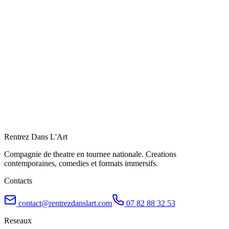
À venir
Charleroi
Du 21 novembre 2026 au 21 novembre 2026
Rythme a confirmer
Voir le spectacle
Billetterie
Rentrez Dans L'Art
Compagnie de theatre en tournee nationale. Creations
contemporaines, comedies et formats immersifs.
Contacts
contact@rentrezdanslart.com
07 82 88 32 53
Reseaux