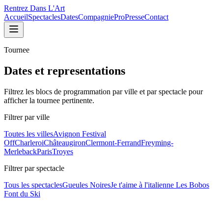
Rentrez Dans L'Art
Accueil
Spectacles
Dates
Compagnie
Pro
Presse
Contact
Tournee
Dates et representations
Filtrez les blocs de programmation par ville et par spectacle pour
afficher la tournee pertinente.
Filtrer par ville
Toutes les villes
Avignon Festival
Off
Charleroi
Châteaugiron
Clermont-Ferrand
Freyming-
Merleback
Paris
Troyes
Filtrer par spectacle
Tous les spectacles
Gueules Noires
Je t'aime à l'italienne
Les Bobos
Font du Ski
Je t'aime à l'italienne