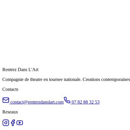
Troyes
Du 14 février 2027 au 14 février 2027
dimanche 17:00
Prochaine:
dimanche 14 février 2027 à 17:00
Voir le spectacle
Billetterie
Rentrez Dans L'Art
Compagnie de theatre en tournee nationale. Creations contemporaines
Contacts
contact@rentrezdanslart.com
07 82 88 32 53
Reseaux