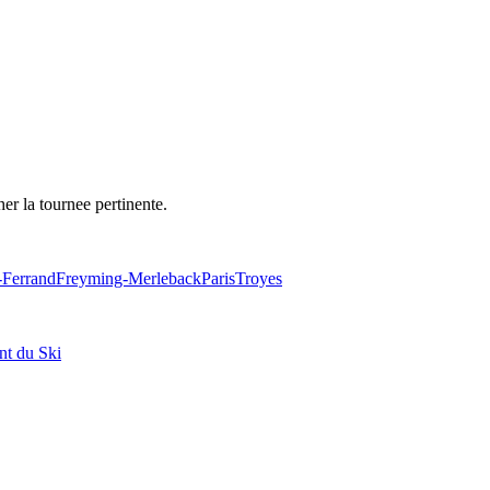
her la tournee pertinente.
-Ferrand
Freyming-Merleback
Paris
Troyes
nt du Ski