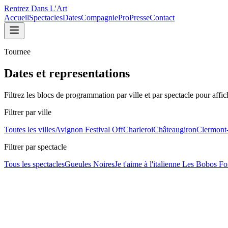
Rentrez Dans L'Art
Accueil
Spectacles
Dates
Compagnie
Pro
Presse
Contact
Tournee
Dates et representations
Filtrez les blocs de programmation par ville et par spectacle pour affic
Filtrer par ville
Toutes les villes
Avignon Festival Off
Charleroi
Châteaugiron
Clermont
Filtrer par spectacle
Tous les spectacles
Gueules Noires
Je t'aime à l'italienne
Les Bobos Fo
Je t'aime à l'italienne
À venir