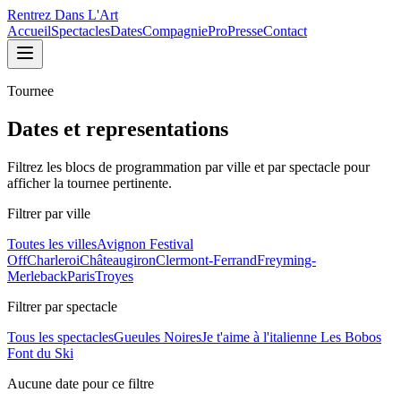
Rentrez Dans L'Art
Accueil
Spectacles
Dates
Compagnie
Pro
Presse
Contact
Tournee
Dates et representations
Filtrez les blocs de programmation par ville et par spectacle pour
afficher la tournee pertinente.
Filtrer par ville
Toutes les villes
Avignon Festival
Off
Charleroi
Châteaugiron
Clermont-Ferrand
Freyming-
Merleback
Paris
Troyes
Filtrer par spectacle
Tous les spectacles
Gueules Noires
Je t'aime à l'italienne
Les Bobos
Font du Ski
Aucune date pour ce filtre