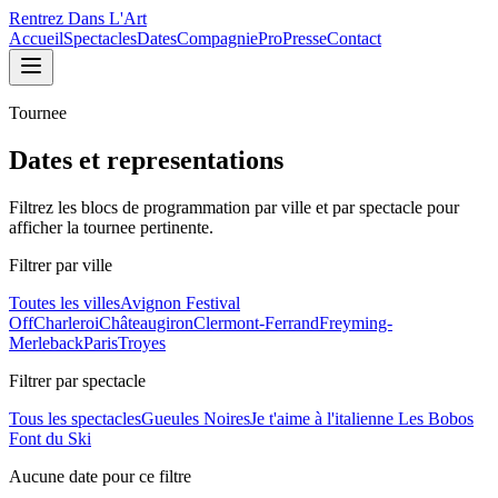
Rentrez Dans L'Art
Accueil
Spectacles
Dates
Compagnie
Pro
Presse
Contact
Tournee
Dates et representations
Filtrez les blocs de programmation par ville et par spectacle pour
afficher la tournee pertinente.
Filtrer par ville
Toutes les villes
Avignon Festival
Off
Charleroi
Châteaugiron
Clermont-Ferrand
Freyming-
Merleback
Paris
Troyes
Filtrer par spectacle
Tous les spectacles
Gueules Noires
Je t'aime à l'italienne
Les Bobos
Font du Ski
Aucune date pour ce filtre