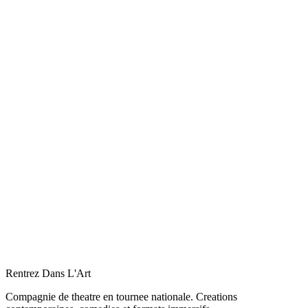
Passée
Avignon Festival Off
Du 04 juillet 2026 au 25 juillet 2026
dimanche 20:35 · lundi 20:35 · mardi 20:35 · jeudi 20:35 ·
vendredi 20:35 · samedi 20:35
Prochaine:
samedi 04 juillet 2026 à 20:35
3
date(s) exclue(s)
Voir le spectacle
Réservez à Avignon Festival Off
Rentrez Dans L'Art
Compagnie de theatre en tournee nationale. Creations