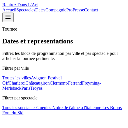
Rentrez Dans L'Art
Accueil
Spectacles
Dates
Compagnie
Pro
Presse
Contact
Tournee
Dates et representations
Filtrez les blocs de programmation par ville et par spectacle pour
afficher la tournee pertinente.
Filtrer par ville
Toutes les villes
Avignon Festival
Off
Charleroi
Châteaugiron
Clermont-Ferrand
Freyming-
Merleback
Paris
Troyes
Filtrer par spectacle
Tous les spectacles
Gueules Noires
Je t'aime à l'italienne
Les Bobos
Font du Ski
Je t'aime à l'italienne