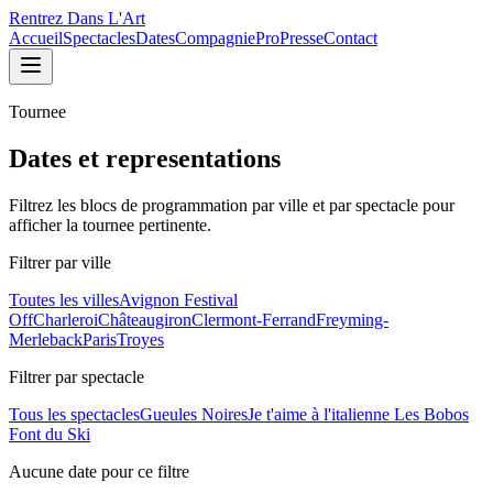
Rentrez Dans L'Art
Accueil
Spectacles
Dates
Compagnie
Pro
Presse
Contact
Tournee
Dates et representations
Filtrez les blocs de programmation par ville et par spectacle pour
afficher la tournee pertinente.
Filtrer par ville
Toutes les villes
Avignon Festival
Off
Charleroi
Châteaugiron
Clermont-Ferrand
Freyming-
Merleback
Paris
Troyes
Filtrer par spectacle
Tous les spectacles
Gueules Noires
Je t'aime à l'italienne
Les Bobos
Font du Ski
Aucune date pour ce filtre