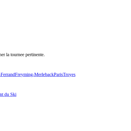
her la tournee pertinente.
-Ferrand
Freyming-Merleback
Paris
Troyes
nt du Ski