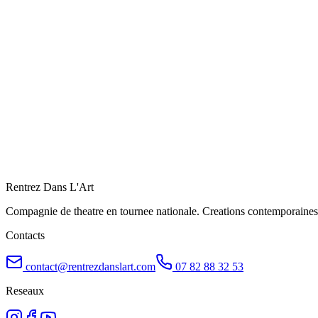
Avignon Festival Off
Du 04 juillet 2026 au 25 juillet 2026
Rythme a confirmer
3
date(s) exclue(s)
Voir le spectacle
Réservez à Avignon Festival Off
Rentrez Dans L'Art
Compagnie de theatre en tournee nationale. Creations contemporaines
Contacts
contact@rentrezdanslart.com
07 82 88 32 53
Reseaux