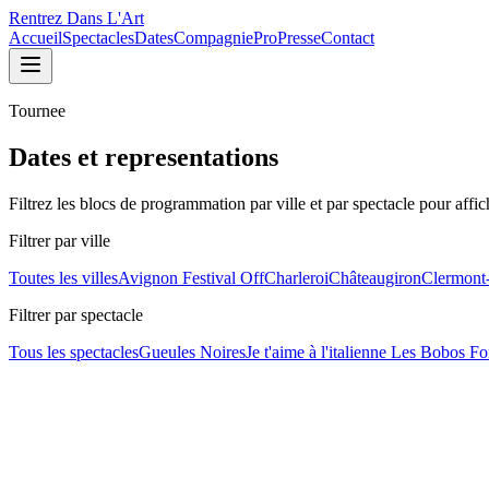
Rentrez Dans L'Art
Accueil
Spectacles
Dates
Compagnie
Pro
Presse
Contact
Tournee
Dates et representations
Filtrez les blocs de programmation par ville et par spectacle pour affic
Filtrer par ville
Toutes les villes
Avignon Festival Off
Charleroi
Châteaugiron
Clermont
Filtrer par spectacle
Tous les spectacles
Gueules Noires
Je t'aime à l'italienne
Les Bobos Fo
Les Bobos Font du Ski
Passée